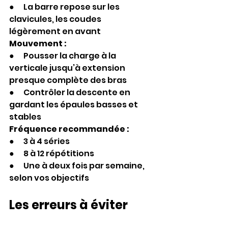
●      La barre repose sur les 
clavicules, les coudes 
légèrement en avant
Mouvement :
●      Pousser la charge à la 
verticale jusqu’à extension 
presque complète des bras
●      Contrôler la descente en 
gardant les épaules basses et 
stables
Fréquence recommandée :
●      3 à 4 séries
●      8 à 12 répétitions
●      Une à deux fois par semaine, 
selon vos objectifs
Les erreurs à éviter