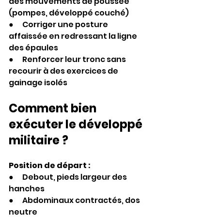
des mouvements de poussée 
(pompes, développé couché)
●      Corriger une posture 
affaissée en redressant la ligne 
des épaules
●      Renforcer leur tronc sans 
recourir à des exercices de 
gainage isolés
Comment bien 
exécuter le développé 
militaire ?
Position de départ :
●      Debout, pieds largeur des 
hanches
●      Abdominaux contractés, dos 
neutre