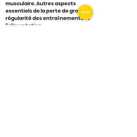
musculaire. Autres aspects 
essentiels de la perte de gras : la 
régularité des entraînements et 
l'alimentation.
« Une personne qui fait du sport 3 à 
4 fois par semaine a plus de 
chances de se rapprocher de ses 
objectifs qu'une personne qui n'en 
fait qu'une seule fois,
 indique 
Benjamin Bonnefont. 
Une 
alimentation saine et équilibrée 
est primordiale pour perdre de la 
graisse. »
Source : 
https://www.lequipe.fr/Coaching/
Musculation/Actualites/Faut-il-
faire-du-cardio-ou-de-la-
musculation-pour-