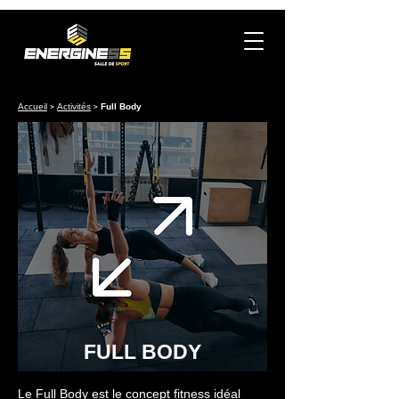
Accueil
>
Activités
>
Full Body
FULL BODY
Le Full Body est le concept fitness idéal