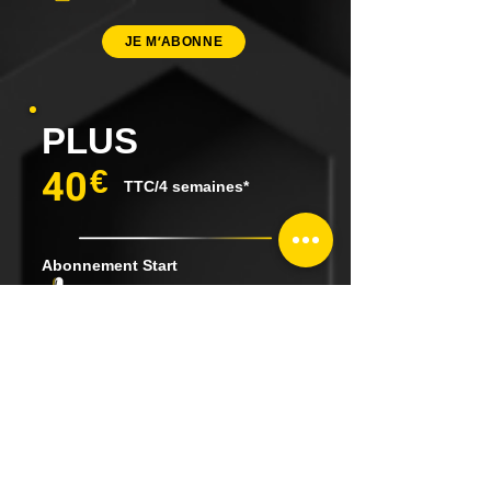
JE M'ABONNE
PLUS
40
€
TTC/4 semaines*
Abonnement Start
Accès 6h-23h, 7 jours sur 7
Programme d'entrainement
Small Group
JE M'ABONNE