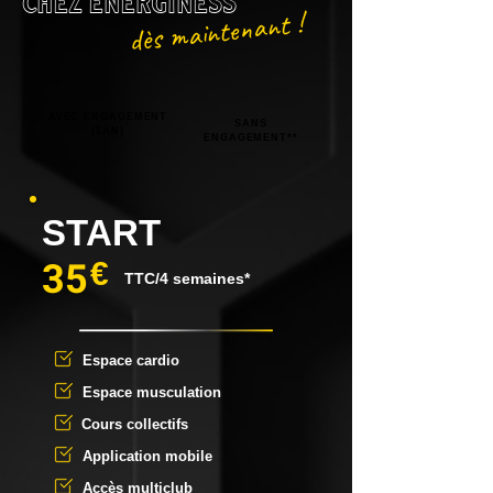
CHEZ ENERGINESS
dès maintenant !
AVEC ENGAGEMENT
SANS
(1AN)
ENGAGEMENT**
START
35
€
TTC/4 semaines*
Espace cardio
Espace musculation
Cours collectifs
Application mobile
Accès multiclub