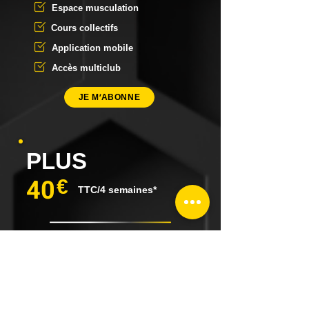
Espace musculation
Cours collectifs
Application mobile
Accès multiclub
JE M'ABONNE
PLUS
40
€
TTC/4 semaines*
Abonnement Start
Accès 6h-23h, 7 jours sur 7
Programme d'entrainement