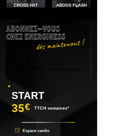
CROSS HIIT
ABDOS FLASH
ABONNEZ-VOUS
CHEZ ENERGINESS
dès maintenant !
AVEC ENGAGEMENT
SANS ENGAGEMENT**
(1AN)
START
35
€
TTC/4 semaines*
Espace cardio